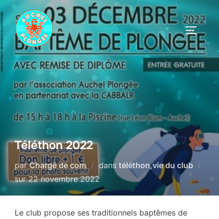
Aller
au
PERMUT
contenu
Téléthon 2022
par
Chargé de com
dans
téléthon
,
vie du club
Publié
sur
22 novembre 2022
le
Le club propose ses traditionnels baptêmes de