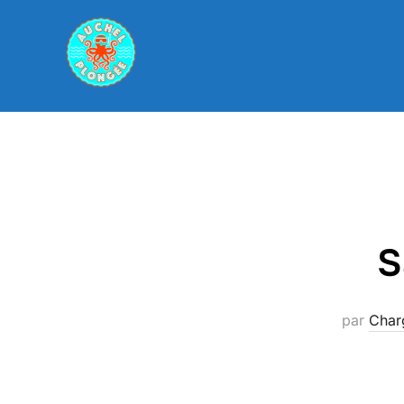
Aller
au
contenu
S
par
Char