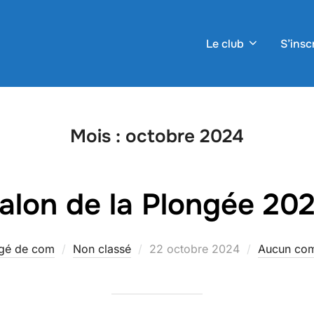
Le club
S’insc
Mois :
octobre 2024
alon de la Plongée 20
Publié
gé de com
Non classé
22 octobre 2024
Aucun com
le