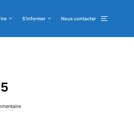
rire
S’informer
Nous contacter
PERMUTER
25
mentaire