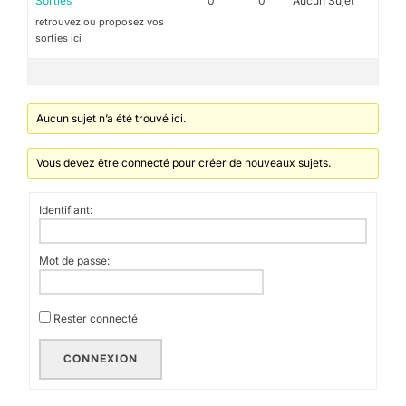
Sorties
0
0
Aucun Sujet
retrouvez ou proposez vos
sorties ici
Aucun sujet n’a été trouvé ici.
Vous devez être connecté pour créer de nouveaux sujets.
Identifiant:
Mot de passe:
Rester connecté
CONNEXION