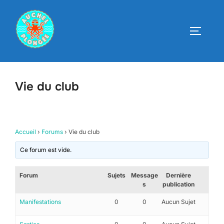
Aller
au
PERMUT
contenu
Vie du club
Accueil
›
Forums
›
Vie du club
Ce forum est vide.
Forum
Sujets
Message
Dernière
s
publication
Manifestations
0
0
Aucun Sujet