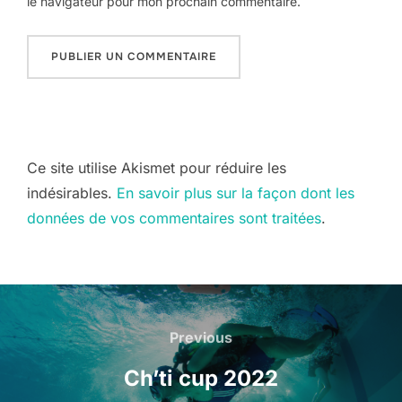
le navigateur pour mon prochain commentaire.
Ce site utilise Akismet pour réduire les
indésirables.
En savoir plus sur la façon dont les
données de vos commentaires sont traitées
.
Navigation
de
Previous
Previous
l’article
Ch’ti cup 2022