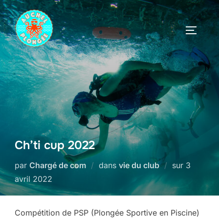
Aller
au
PERMUT
contenu
Ch’ti cup 2022
Publié
par
Chargé de com
dans
vie du club
sur
3
le
avril 2022
Compétition de PSP (Plongée Sportive en Piscine)