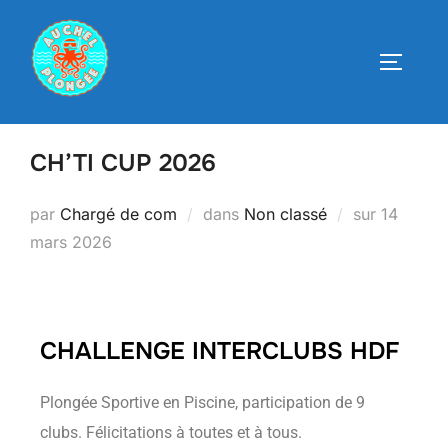
CH’TI CUP 2026
par
Chargé de com
dans
Non classé
sur
14
mars 2026
CHALLENGE INTERCLUBS HDF
Plongée Sportive en Piscine, participation de 9
clubs. Félicitations à toutes et à tous.