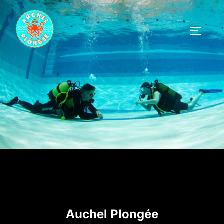
Aller
au
PERMUT
contenu
Auchel Plongée