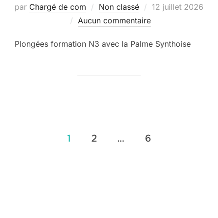
Publié
par
Chargé de com
Non classé
12 juillet 2026
le
Aucun commentaire
Plongées formation N3 avec la Palme Synthoise
Pagination
1
2
…
6
des
publications