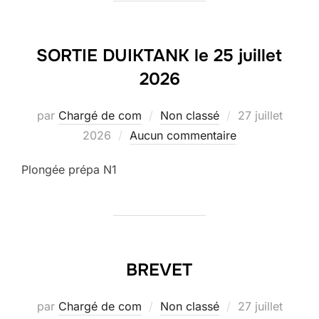
SORTIE DUIKTANK le 25 juillet
2026
Publié
par
Chargé de com
Non classé
27 juillet
le
2026
Aucun commentaire
Plongée prépa N1
BREVET
Publié
par
Chargé de com
Non classé
27 juillet