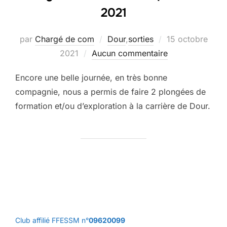
2021
Publié
par
Chargé de com
Dour
,
sorties
15 octobre
le
2021
Aucun commentaire
Encore une belle journée, en très bonne
compagnie, nous a permis de faire 2 plongées de
formation et/ou d’exploration à la carrière de Dour.
Club affilié FFESSM n°
09620099