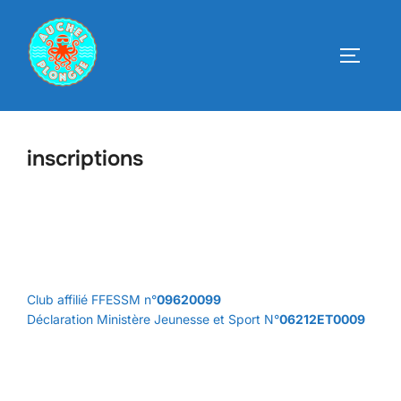
Aller
au
PERMUT
contenu
inscriptions
Club affilié FFESSM n°
09620099
Déclaration Ministère Jeunesse et Sport N°
06212ET0009